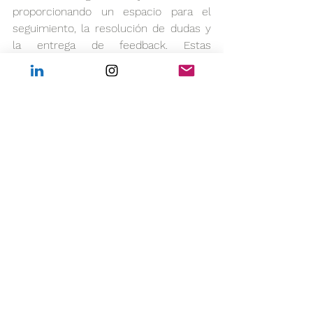
proporcionando un espacio para el 
seguimiento, la resolución de dudas y 
la entrega de feedback. Estas 
reuniones podrán estar lideradas por el 
responsable o la responsable directa, 
el mentor o mentora asignada o 
cualquier otra figura dentro de la 
organización que resulte clave para el 
puesto cubierto. 
Algunos de los temas a abordar en 
dichas reuniones son:
Funciones y responsabilidades del 
puesto.
Procedimientos, dinámicas y 
estilos de trabajo del equipo.
Objetivos e indicadores usados 