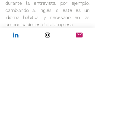
durante la entrevista, por ejemplo, 
cambiando al inglés, si este es un 
idioma habitual y necesario en las 
comunicaciones de la empresa.  
Dale al Play (Comunicación de 
la oferta)
En este punto, especialmente si te 
tomas en serio lo de no disimular, el 
entusiasmo será la emoción 
predominante. Entusiasmo que nos 
acompañará en la llamada de 
presentación de la oferta de trabajo. 
Oferta que incluirá todos los detalles 
sobre el puesto y las condiciones 
laborales, así como la información 
adicional que necesites. A la espera de 
tu “sí, quiero”. ¡Y con muchas ganas de 