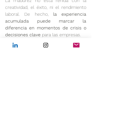
La madurez no está reñida con la 
creatividad, el éxito, ni el rendimiento 
laboral. De hecho, 
la experiencia 
acumulada puede marcar la 
diferencia en momentos de crisis o 
decisiones clave
 para las empresas.
Promover la diversidad generacional no 
solo mejora el clima laboral, sino que 
también potencia la innovación gracias 
a la combinación de perspectivas 
diversas.
La experiencia suma, no resta
Tu experiencia es tu mejor carta de 
presentación. ¡Haz que brille! En 
Extremadura, donde el envejecimiento 
de la población y la emigración de 