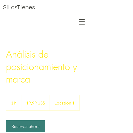
SiLosTienes
Análisis de
posicionamiento y
marca
19,99
dólares
1 h
1
19,99 US$
Location 1
estadounidenses
Reservar ahora