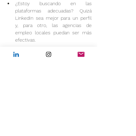
¿Estoy buscando en las 
plataformas adecuadas? Quizá 
LinkedIn sea mejor para un perfil 
y, para otro, las agencias de 
empleo locales puedan ser más 
efectivas.
Reajusta tu enfoque según las 
respuestas que recibas y sigue 
adelante. La constancia y la capacidad 
de adaptarte son clave.
La Búsqueda Estructurada, la 
Búsqueda Eficiente
Planificar tu búsqueda de empleo no 
solo te ayuda a mantener el enfoque, 
sino que además reduce la ansiedad y 